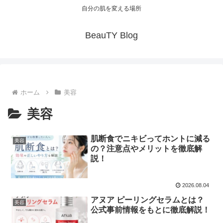
自分の肌を変える場所
BeauTY Blog
ホーム
美容
美容
肌断食でニキビってホントに減る
美容
の？注意点やメリットを徹底解
説！
2026.08.04
アヌア ピーリングセラムとは？
美容
公式事前情報をもとに徹底解説！