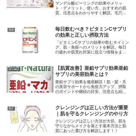
マンデル酸ピーリングの効果やメリッ
ト・デメリット、使い方、おすすめの肌
質、注意点をわかりやすく解説。毛穴・
くすみ・ニキビへの効果や人気商品も紹
介します。
毎日飲むべき？ビタミンCサプリ
美容
の効果と正しい摂取方法
「ビタミンCサプリの効果や飲むタイミン
グ、肌・免疫へのメリットを解説。毎日
の疲れや肌荒れ対策に役立つ情報をまと
めました。」
【肌質改善】亜鉛サプリ効果亜鉛
成分解説
サプリの美容効果とは？
亜鉛サプリ効果を徹底解説！肌・髪・爪
の美容サポートから免疫力アップ、摂取
のポイントや継続の目安、注意点も紹介
しています。
クレンジングは正しい方法が重要
美容
｜肌を守るクレンジングのやり方
クレンジングは正しい方法が大切。肌を
守りながらメイクを落とす基本方法と肌
質にあった選び方を解説します！！