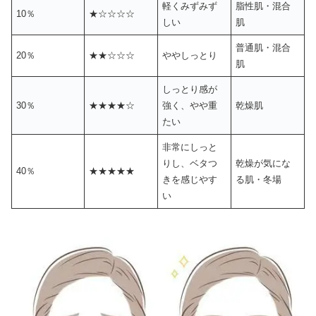
軽くみずみず
脂性肌・混合
10％
★☆☆☆☆
しい
肌
普通肌・混合
20％
★★☆☆☆
ややしっとり
肌
しっとり感が
30％
★★★★☆
強く、やや重
乾燥肌
たい
非常にしっと
りし、ベタつ
乾燥が気にな
40％
★★★★★
きを感じやす
る肌・冬場
い