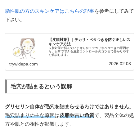
脂性肌の方のスキンケアはこちらの記事
を参考にしてみて
下さい。
【皮脂対策】｜テカリ・ベタつきを防ぐ正しいス
キンケア方法
皮脂対策に悩んでいませんか？テカリやベタつきの原因か
ら、日常でできる皮脂コントロールのコツまで分かりやす
く解説します。
2026.02.03
trywidepa.com
毛穴が詰まるという誤解
グリセリン自体が毛穴を詰まらせるわけではありません
。
毛穴詰まりの主な原因
は
皮脂や古い角質
で、製品全体の処
方や肌との相性が影響します。