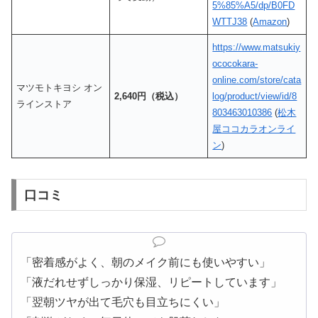
5%85%A5/dp/B0FD
WTTJ38
(
Amazon
)
https://www.matsukiy
ococokara-
online.com/store/cata
マツモトキヨシ オン
2,640円（税込）
log/product/view/id/8
ラインストア
803463010386
(
松木
屋ココカラオンライ
ン
)
口コミ
「密着感がよく、朝のメイク前にも使いやすい」
「液だれせずしっかり保湿、リピートしています」
「翌朝ツヤが出て毛穴も目立ちにくい」