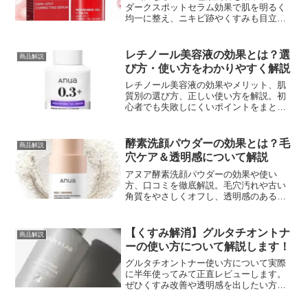
ダークスポットセラム効果で肌を明るく
均一に整え、ニキビ跡やくすみも目立た
なくする話題の美容液。その効果と使い
方を徹底解説。」
レチノール美容液の効果とは？選
商品解説
び方・使い方をわかりやすく解説
レチノール美容液の効果やメリット、肌
質別の選び方、正しい使い方を解説。初
心者でも失敗しにくいポイントをまとめ
ました。
酵素洗顔パウダーの効果とは？毛
商品解説
穴ケア＆透明感について解説
アヌア酵素洗顔パウダーの効果や使い
方、口コミを徹底解説。毛穴汚れや古い
角質をやさしくオフし、透明感のある肌
へ導きます
【くすみ解消】グルタチオントナ
商品解説
ーの使い方について解説します！
グルタチオントナー使い方について実際
に半年使ってみて正直レビューします。
ぜひくすみ改善や透明感を出したい方は
見てください