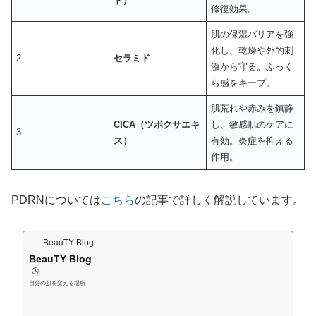
ド）
修復効果。
肌の保湿バリアを強
化し、乾燥や外的刺
2
セラミド
激から守る。ふっく
ら感をキープ。
肌荒れや赤みを鎮静
CICA（ツボクサエキ
し、敏感肌のケアに
3
ス）
有効。炎症を抑える
作用。
PDRNについては
こちら
の記事で詳しく解説しています。
BeauTY Blog
BeauTY Blog
🕒️
自分の肌を変える場所