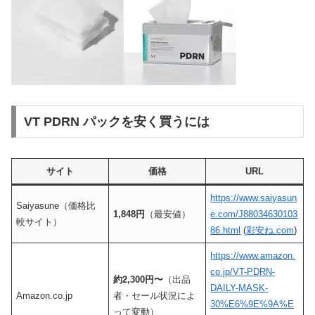
VT PDRN パックを安く買うには
サイト
価格
URL
https://www.saiyasun
Saiyasune（価格比
1,848円
（最安値）
e.com/J88034630103
較サイト）
86.html
(
彩安ね.com
)
https://www.amazon.
co.jp/VT-PDRN-
約2,300円〜
（出品
DAILY-MASK-
Amazon.co.jp
者・セール状況によ
30%E6%9E%9A%E
って変動）