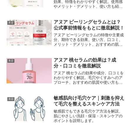
効果、特徴をわかりやすく解説。使用感
やメリット・デメリット、使い方も紹介
します。
アヌア ピーリングセラムとは？
美容
公式事前情報をもとに徹底解説！
アヌア ピーリングセラムの特徴や主要成
分、期待できる効果、使い方、口コミ、
メリット・デメリット、おすすめの肌質
まで詳しく解説します。購入前に知って
おきたいポイントをまとめました。
アヌア 桃セラムの効果は？成
美容
分・口コミを徹底解説
アヌア 桃セラムの効果や成分、口コミを
わかりやすく解説。毛穴やくすみへのア
プローチ、おすすめの肌質や使い方も紹
介します。
敏感肌向け毛穴ケア｜刺激を抑え
美容
て毛穴を整えるスキンケア方法
敏感肌でもできる毛穴ケア方法を解説、
肌にやさしい洗顔・保湿・スキンケアの
ポイントを説明します。