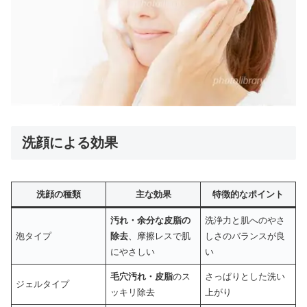
洗顔による効果
洗顔の種類
主な効果
特徴的なポイント
汚れ・余分な皮脂の
洗浄力と肌へのやさ
泡タイプ
除去
、摩擦レスで肌
しさのバランスが良
にやさしい
い
毛穴汚れ・皮脂
のス
さっぱりとした洗い
ジェルタイプ
ッキリ除去
上がり