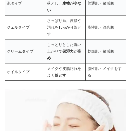
泡タイプ
落とし、
摩擦が少な
普通肌・敏感肌
い
さっぱり系。皮脂や
ジェルタイプ
汚れを
しっかり
落と
脂性肌・混合肌
す
しっとりとした洗い
クリームタイプ
上がりで
保湿力が高
乾燥肌・敏感肌
め
メイクや皮脂汚れを
脂性肌・メイクをす
オイルタイプ
よく落とす
る