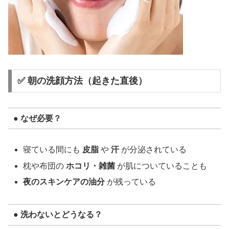
✅ 朝の洗顔方法（起きた直後）
● なぜ必要？
寝ている間にも
皮脂
や
汗
が分泌されている
枕や布団の
ホコリ・雑菌
が肌についていることも
夜のスキンケアの油分
が残っている
● 洗わないとどうなる？