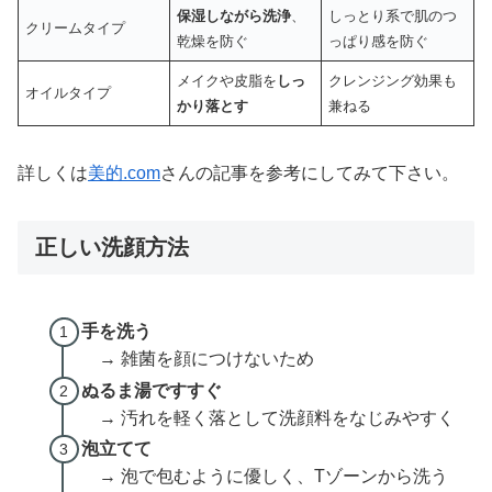
保湿しながら洗浄
、
しっとり系で肌のつ
クリームタイプ
乾燥を防ぐ
っぱり感を防ぐ
メイクや皮脂を
しっ
クレンジング効果も
オイルタイプ
かり落とす
兼ねる
詳しくは
美的.com
さんの記事を参考にしてみて下さい。
正しい洗顔方法
手を洗う
→ 雑菌を顔につけないため
ぬるま湯ですすぐ
→ 汚れを軽く落として洗顔料をなじみやすく
泡立てて
→ 泡で包むように優しく、Tゾーンから洗う