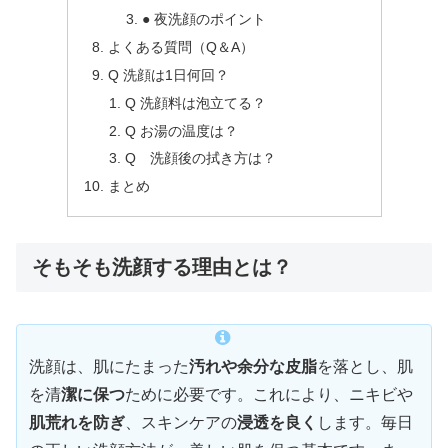
● 夜洗顔のポイント
よくある質問（Q＆A）
Q 洗顔は1日何回？
Q 洗顔料は泡立てる？
Q お湯の温度は？
Q 洗顔後の拭き方は？
まとめ
そもそも洗顔する理由とは？
洗顔は、肌にたまった
汚れや余分な皮脂
を落とし、肌
を清
潔に保つ
ために必要です。これにより、ニキビや
肌荒れを防ぎ
、スキンケアの
浸透を良く
します。毎日