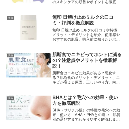
のスキンケアの順番やポイントを徹底解
説します！！
無印 日焼け止めミルクの口コ
美容
ミ・評判を徹底解説
無印 日焼け止めミルクの口コミや特徴、
メリット・デメリットを紹介。使用感や
おすすめの肌質、購入前に知りたいポイ
ントを解説します。
肌断食でニキビってホントに減る
美容
の？注意点やメリットを徹底解
説！
肌断食はニキビに効果がある？悪化す
る？肌断食のメリット・デメリット、ニ
キビが増える原因、正しいやり方、向い
ている人・向いていない人まで詳しく解
説します。
BHAとは？毛穴への効果・使い
美容
方を徹底解説
BHA（サリチル酸）の特徴や毛穴への効
果、使い方、AHA・PHAとの違い、肌質
別の選び方までわかりやすく解説しま
す。