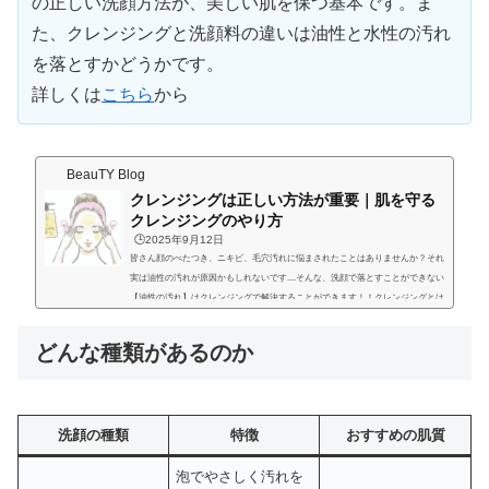
の正しい洗顔方法が、美しい肌を保つ基本です。ま
た、クレンジングと洗顔料の違いは油性と水性の汚れ
を落とすかどうかです。
詳しくは
こちら
から
BeauTY Blog
クレンジングは正しい方法が重要｜肌を守る
クレンジングのやり方
🕒️2025年9月12日
皆さん顔のべたつき、ニキビ、毛穴汚れに悩まされたことはありませんか？それ
実は油性の汚れが原因かもしれないです....そんな、洗顔で落とすことができない
【油性の汚れ】はクレンジングで解決することができます！！クレンジングとは
クレンジングはメイクや日焼け止め、皮脂汚れなど油性の汚れを落とすために使
います。そして、洗顔料は肌の表面についた汗やほこり、皮脂など水性の汚れを
どんな種類があるのか
落とすために使います。洗顔についてはこちらの記事を参考にしてくださいクレ
ンジングは安全？「クレンジングの方法ひとつで、肌表面の角質層や...
洗顔の種類
特徴
おすすめの肌質
泡でやさしく汚れを