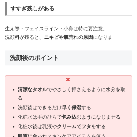
すすぎ残しがある
生え際・フェイスライン・小鼻は特に要注意。
洗顔料が残ると、
ニキビや肌荒れの原因
になりま
洗顔後のポイント
清潔なタオル
でやさしく押さえるように水分を取
る
洗顔後はできるだけ
早く保湿
する
化粧水は手のひらで
包み込むよう
になじませる
化粧水後は乳液や
クリームでフタ
をする
肌質に合った
スキンケアアイテムを使う